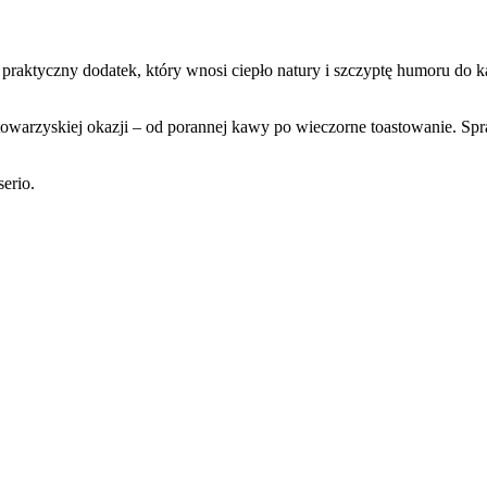
 praktyczny dodatek, który wnosi ciepło natury i szczyptę humoru d
towarzyskiej okazji – od porannej kawy po wieczorne toastowanie. Spra
erio.