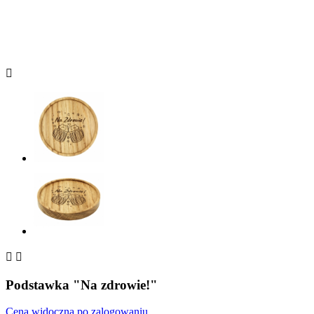



Podstawka "Na zdrowie!"
Cena widoczna po zalogowaniu