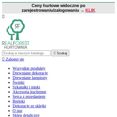
Ceny hurtowe widoczne po
zarejestrowaniu/zalogowaniu
→
KLIK


Szukaj

Zaloguj się
Wszystkie produkty
Drewniane dekoracje
Drewniane lampiony
Świnki
Szkatułki i miski
Akcesoria kuchenne
Serca z przesłaniem
Breloki
Dekoracje ze sklejki
O nas
Sklep detaliczny