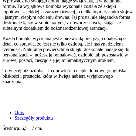
Wprowadź do swojego domu magię świąt zaklętą w naturalnej
formie. Ta wyjątkowa bombka wykonana została ze sklejki
topolowej – lekkiej, a zarazem trwałej, o delikatnym rysunku słojów
i jasnym, ciepłym odcieniu drewna. Jej prosta, ale elegancka forma
doskonale łączy w sobie tradycję z nowoczesnością, stając się
subtelnym dodatkiem do bożonarodzeniowej aranżacji.
Każda bombka wycinana jest z niezwykłą precyzją i dbałością o
detal, co sprawia, że jest nie tylko ozdobą, ale i małym dziełem
rzemiosła. Naturalna powierzchnia sklejki doskonale nadaje się do
personalizacji – możesz ją pomalować, ozdobić lub pozostawić w
surowej postaci, ciesząc się jej minimalistycznym urokiem.
To więcej niż ozdoba – to opowieść o cieple domowego ogniska,
bliskości i prostocie, która w święta nabiera wyjątkowego
znaczenia.
Opis
Szczegóły produktu
Średnica: 6,5 - 7 cm.