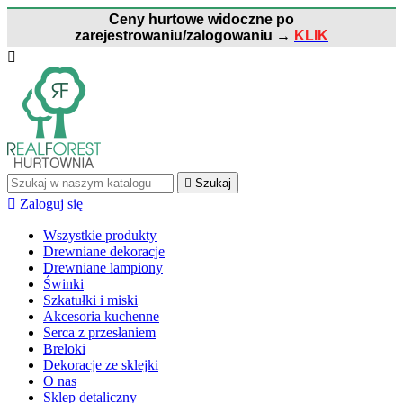
Ceny hurtowe widoczne po
zarejestrowaniu/zalogowaniu
→
KLIK


Szukaj

Zaloguj się
Wszystkie produkty
Drewniane dekoracje
Drewniane lampiony
Świnki
Szkatułki i miski
Akcesoria kuchenne
Serca z przesłaniem
Breloki
Dekoracje ze sklejki
O nas
Sklep detaliczny