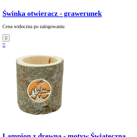
Świnka otwieracz - grawerunek
Cena widoczna po zalogowaniu


Lampion z drewna - motyw Świąteczna