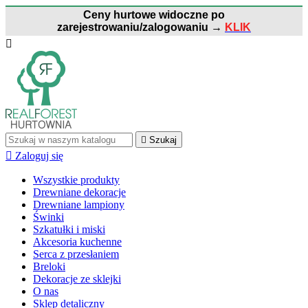
Ceny hurtowe widoczne po
zarejestrowaniu/zalogowaniu
→
KLIK


Szukaj

Zaloguj się
Wszystkie produkty
Drewniane dekoracje
Drewniane lampiony
Świnki
Szkatułki i miski
Akcesoria kuchenne
Serca z przesłaniem
Breloki
Dekoracje ze sklejki
O nas
Sklep detaliczny