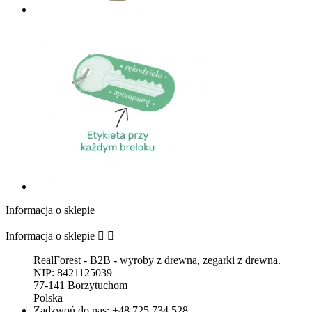
Informacja o sklepie
Informacja o sklepie


RealForest - B2B - wyroby z drewna, zegarki z drewna.
NIP: 8421125039
77-141 Borzytuchom
Polska
Zadzwoń do nas:
+48 725 734 528