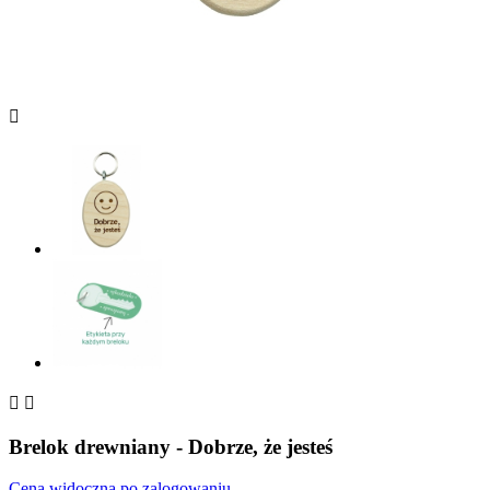



Brelok drewniany - Dobrze, że jesteś
Cena widoczna po zalogowaniu