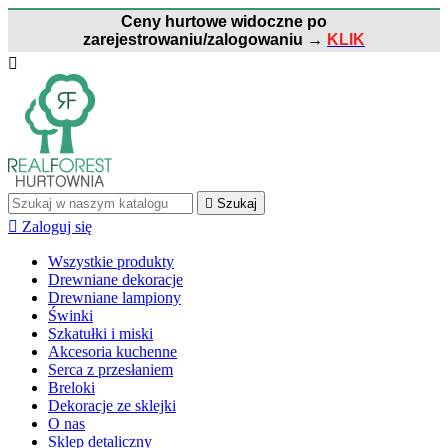
Ceny hurtowe widoczne po
zarejestrowaniu/zalogowaniu
→
KLIK


Szukaj

Zaloguj się
Wszystkie produkty
Drewniane dekoracje
Drewniane lampiony
Świnki
Szkatułki i miski
Akcesoria kuchenne
Serca z przesłaniem
Breloki
Dekoracje ze sklejki
O nas
Sklep detaliczny