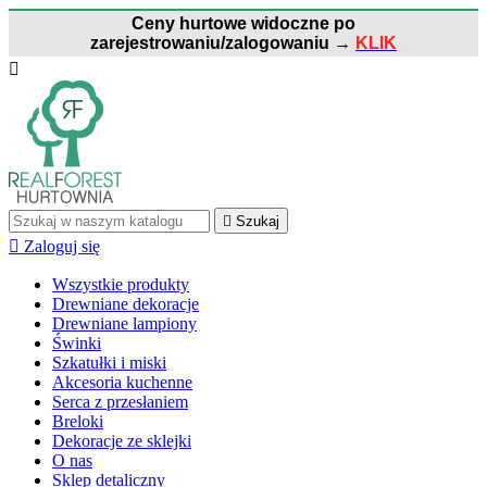
Ceny hurtowe widoczne po
zarejestrowaniu/zalogowaniu
→
KLIK


Szukaj

Zaloguj się
Wszystkie produkty
Drewniane dekoracje
Drewniane lampiony
Świnki
Szkatułki i miski
Akcesoria kuchenne
Serca z przesłaniem
Breloki
Dekoracje ze sklejki
O nas
Sklep detaliczny