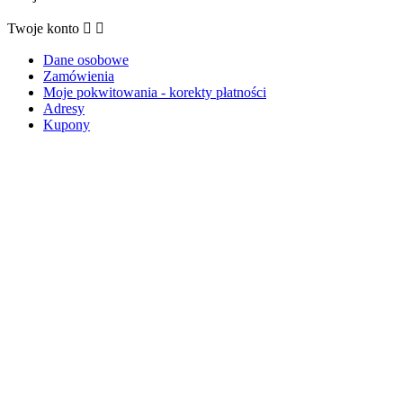
Twoje konto


Dane osobowe
Zamówienia
Moje pokwitowania - korekty płatności
Adresy
Kupony