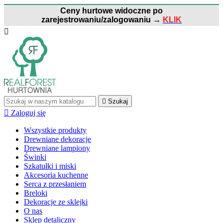
Ceny hurtowe widoczne po
zarejestrowaniu/zalogowaniu
→
KLIK


Szukaj

Zaloguj się
Wszystkie produkty
Drewniane dekoracje
Drewniane lampiony
Świnki
Szkatułki i miski
Akcesoria kuchenne
Serca z przesłaniem
Breloki
Dekoracje ze sklejki
O nas
Sklep detaliczny