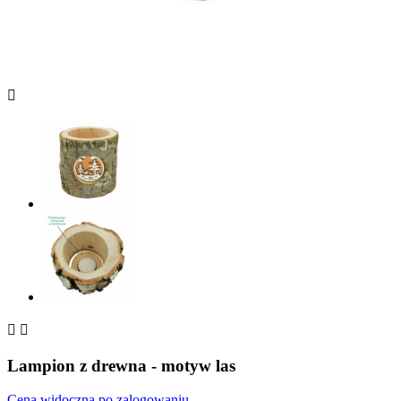



Lampion z drewna - motyw las
Cena widoczna po zalogowaniu