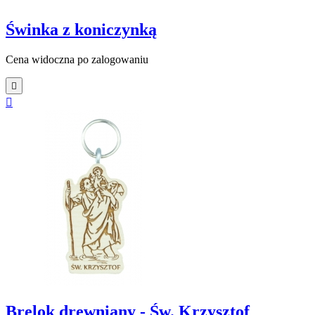
Świnka z koniczynką
Cena widoczna po zalogowaniu


Brelok drewniany - Św. Krzysztof