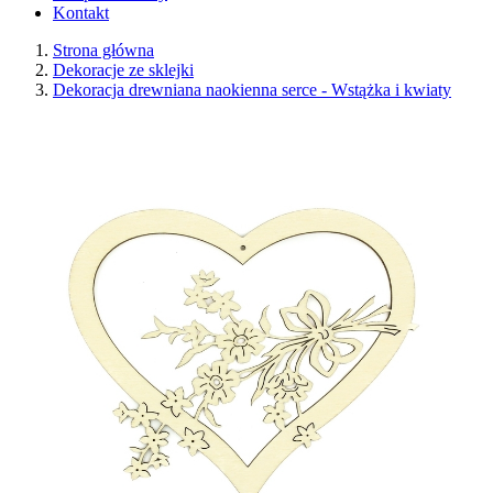
Kontakt
Strona główna
Dekoracje ze sklejki
Dekoracja drewniana naokienna serce - Wstążka i kwiaty