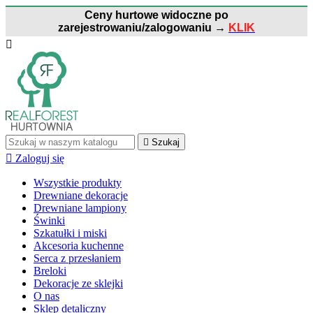
Ceny hurtowe widoczne po
zarejestrowaniu/zalogowaniu
→
KLIK


Szukaj

Zaloguj się
Wszystkie produkty
Drewniane dekoracje
Drewniane lampiony
Świnki
Szkatułki i miski
Akcesoria kuchenne
Serca z przesłaniem
Breloki
Dekoracje ze sklejki
O nas
Sklep detaliczny