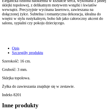
Elegancka ozdoba naokienna w kształcie serca, wykonana z jasnej
sklejki topolowej, z delikatnym motywem wstążki i kwiatów
wewnątrz. Precyzyjnie wycinana laserowo, zawieszana na
dołączonej żyłce. Subtelna i romantyczna dekoracja, idealna do
wnętrz w stylu rustykalnym, boho lub jako całoroczny akcent do
salonu, sypialni czy pokoju dziecięcego.
Opis
Szczegóły produktu
Szerokość: 16 cm.
Grubość: 3 mm.
Sklejka topolowa.
Żyłka do zawieszania znajduje się w zestawie.
Indeks
8201
Inne produkty