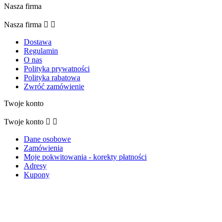
Nasza firma
Nasza firma


Dostawa
Regulamin
O nas
Polityka prywatności
Polityka rabatowa
Zwróć zamówienie
Twoje konto
Twoje konto


Dane osobowe
Zamówienia
Moje pokwitowania - korekty płatności
Adresy
Kupony