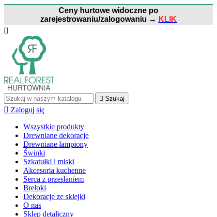
Ceny hurtowe widoczne po
zarejestrowaniu/zalogowaniu
→
KLIK


Szukaj

Zaloguj się
Wszystkie produkty
Drewniane dekoracje
Drewniane lampiony
Świnki
Szkatułki i miski
Akcesoria kuchenne
Serca z przesłaniem
Breloki
Dekoracje ze sklejki
O nas
Sklep detaliczny