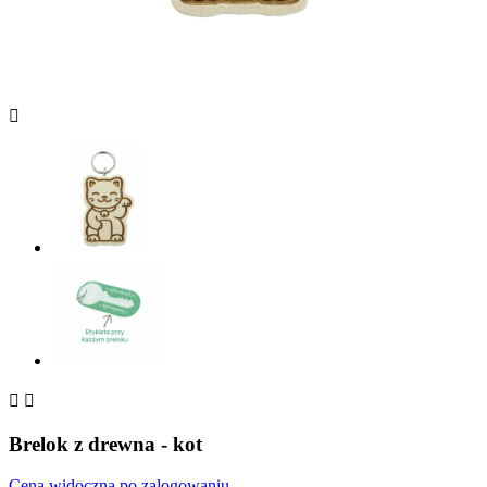



Brelok z drewna - kot
Cena widoczna po zalogowaniu