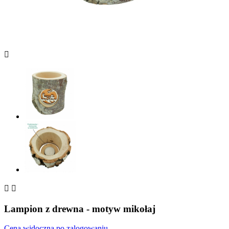



Lampion z drewna - motyw mikołaj
Cena widoczna po zalogowaniu