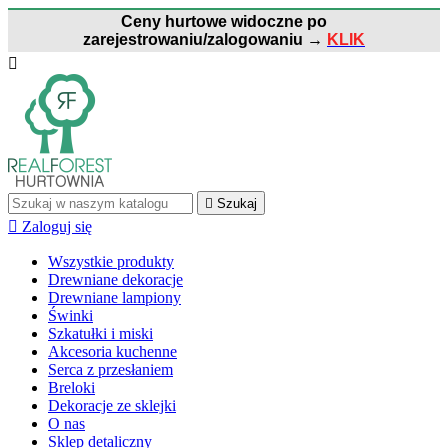
Ceny hurtowe widoczne po
zarejestrowaniu/zalogowaniu
→
KLIK


Szukaj

Zaloguj się
Wszystkie produkty
Drewniane dekoracje
Drewniane lampiony
Świnki
Szkatułki i miski
Akcesoria kuchenne
Serca z przesłaniem
Breloki
Dekoracje ze sklejki
O nas
Sklep detaliczny