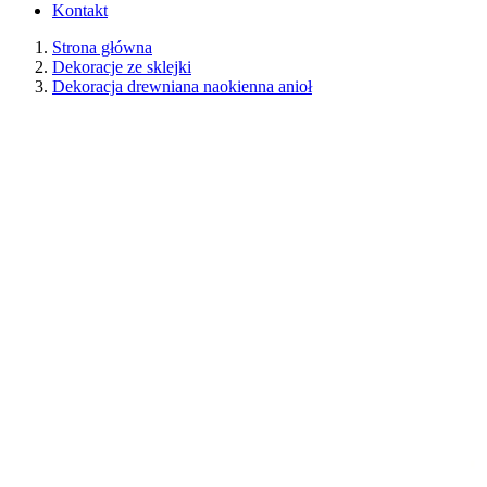
Kontakt
Strona główna
Dekoracje ze sklejki
Dekoracja drewniana naokienna anioł